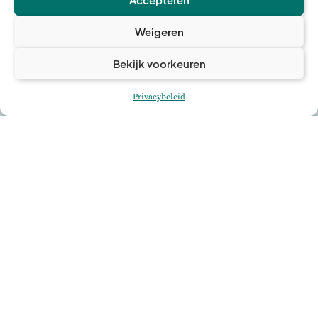
Michiel Van Nieuwerburgh
Weigeren
Bekijk voorkeuren
Privacybeleid
Louis Libeert